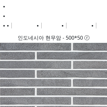
디자인블럭
바닥재
홈
점토벽돌
고벽돌
모노벽돌
벽돌
인도네시아 현무암 - 500*50 ⓡ